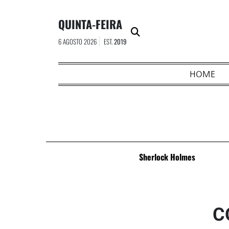
Skip
to
QUINTA-FEIRA
content
6 AGOSTO 2026
EST.
2019
HOME
Sherlock Holmes
C