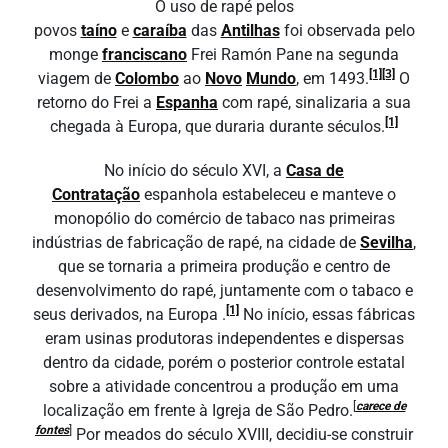
O uso de rapé pelos
povos
taíno
e
caraíba
das
Antilhas
foi observada pelo
monge
franciscano
Frei Ramón Pane na segunda
[1]
[3]
viagem de
Colombo
ao
Novo
Mundo
, em 1493.
O
retorno do Frei a
Espanha
com rapé, sinalizaria a sua
[1]
chegada à Europa, que duraria durante séculos.
No início do século XVI, a
Casa de
Contratação
espanhola estabeleceu e manteve o
monopólio do comércio de tabaco nas primeiras
indústrias de fabricação de rapé, na cidade de
Sevilha
,
que se tornaria a primeira produção e centro de
desenvolvimento do rapé, juntamente com o tabaco e
[1]
seus derivados, na Europa .
No início, essas fábricas
eram usinas produtoras independentes e dispersas
dentro da cidade, porém o posterior controle estatal
sobre a atividade concentrou a produção em uma
[
carece de
localização em frente à Igreja de São Pedro.
fontes
]
Por meados do século XVIII, decidiu-se construir