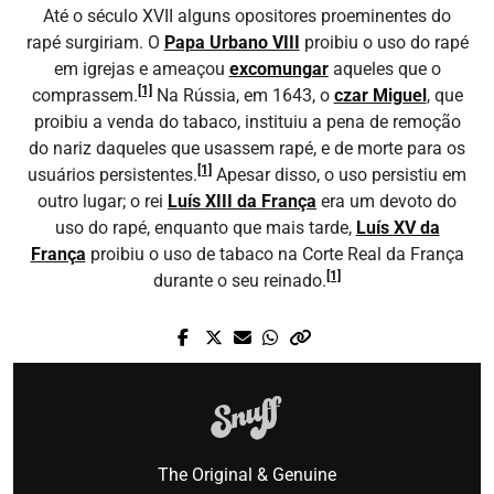
Até o século XVII alguns opositores proeminentes do
rapé surgiriam. O
Papa Urbano VIII
proibiu o uso do rapé
em igrejas e ameaçou
excomungar
aqueles que o
[1]
comprassem.
Na Rússia, em 1643, o
czar Miguel
, que
proibiu a venda do tabaco, instituiu a pena de remoção
do nariz daqueles que usassem rapé, e de morte para os
[1]
usuários persistentes.
Apesar disso, o uso persistiu em
outro lugar; o rei
Luís XIII da França
era um devoto do
uso do rapé, enquanto que mais tarde,
Luís XV da
França
proibiu o uso de tabaco na Corte Real da França
[1]
durante o seu reinado.
The Original & Genuine