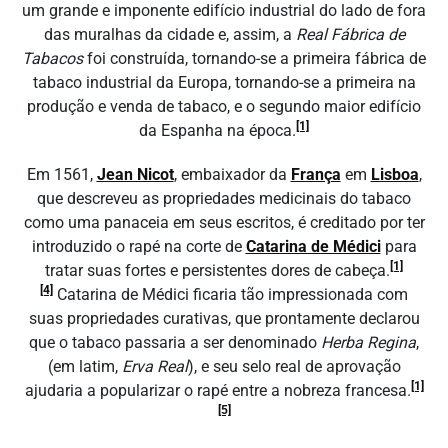
um grande e imponente edifício industrial do lado de fora
das muralhas da cidade e, assim, a
Real Fábrica de
Tabacos
foi construída, tornando-se a primeira fábrica de
tabaco industrial da Europa, tornando-se a primeira na
produção e venda de tabaco, e o segundo maior edifício
[1]
da Espanha na época.
Em 1561,
Jean Nicot
, embaixador da
França
em
Lisboa
,
que descreveu as propriedades medicinais do tabaco
como uma panaceia em seus escritos, é creditado por ter
introduzido o rapé na corte de
Catarina de Médici
para
[1]
tratar suas fortes e persistentes dores de cabeça.
[4]
Catarina de Médici ficaria tão impressionada com
suas propriedades curativas, que prontamente declarou
que o tabaco passaria a ser denominado
Herba Regina
,
(em latim,
Erva Real
), e seu selo real de aprovação
[1]
ajudaria a popularizar o rapé entre a nobreza francesa.
[5]