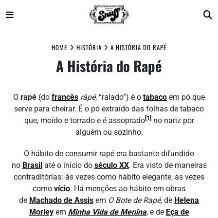
Skip
to
HOME
HISTÓRIA
A HISTÓRIA DO RAPÉ
content
A História do Rapé
O
rapé
(do
francês
râpé
, “ralado”) é o
tabaco
em pó que
serve para cheirar. É o pó extraído das folhas de tabaco
[1]
que, moído e torrado e é assoprado
no nariz por
alguém ou sozinho.
O hábito de consumir rapé era bastante difundido
no
Brasil
até o início do
século XX
. Era visto de maneiras
contraditórias: às vezes como hábito elegante, às vezes
como
vício
. Há menções ao hábito em obras
de
Machado de Assis
em
O Bote de Rapé,
de
Helena
Morley
em
Minha Vida de Menina
, e de
Eça de