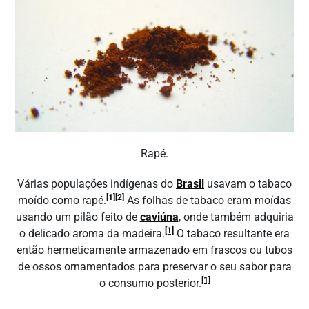
Rapé.
Várias populações indígenas do
Brasil
usavam o tabaco
[1]
[2]
moído como rapé.
As folhas de tabaco eram moídas
usando um pilão feito de
caviúna
, onde também adquiria
[1]
o delicado aroma da madeira.
O tabaco resultante era
então hermeticamente armazenado em frascos ou tubos
de ossos ornamentados para preservar o seu sabor para
[1]
o consumo posterior.